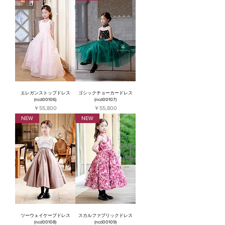
エレガンストップドレス
ゴシックチョーカードレス
(ncd00106)
(ncd00107)
価格
価格
￥55,800
￥55,800
NEW
NEW
ツーウェイケープドレス
スカルファブリックドレス
(ncd00108)
(ncd00109)