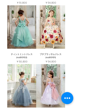
価格
価格
￥51,800
￥54,800
ティントミントドレス
プチブラッサムドレス
(ncd00102)
(ncd00101)
価格
価格
￥50,800
￥54,800