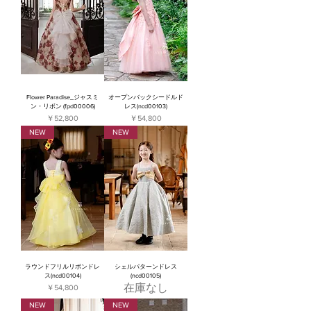
Flower Paradise_ジャスミ
オープンバックシードルド
ン・リボン (fpd00006)
レス(ncd00103)
価格
価格
￥52,800
￥54,800
NEW
NEW
ラウンドフリルリボンドレ
シェルパターンドレス
ス(ncd00104)
(ncd00105)
在庫なし
価格
￥54,800
NEW
NEW