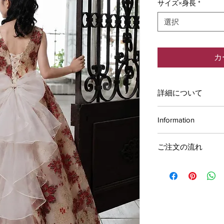
サイズ×身長
*
選択
カ
詳細について
サイズはご注文後に
Information
お支払方法
ご注文の流れ
お支払方法はクレジッ
およそ、ご注文から
行振込の中からお選
す。
■クレジットカード
VISA、master、AME
STEP1
■PayPal
ご希望の商品をお買
■代金引換
西濃運輸、クロネ