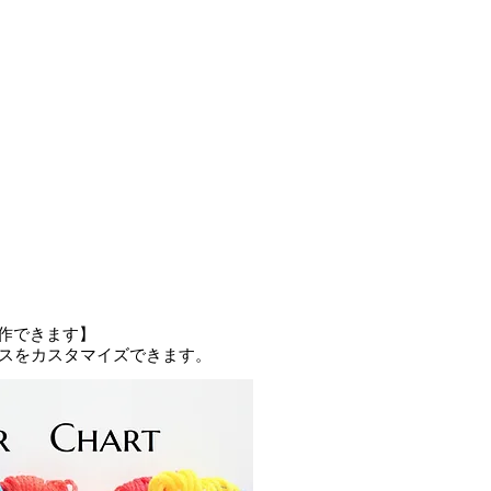
となります。ご注文後すぐに制作に
イズ・色の変更はできかねます。
限り実物の色に近づけております
ンのモニター環境により色味の変化
像を基に一点一点手作りで制作して
スですので、ご覧のモデル画像と実
あります。
や匂いが強く感じられるものもござ
で気になる匂いはほとんど感じられ
）になりやすい特性がある素材もあ
理に引っ張らずにハサミで取り除い
作できます】
。
レスをカスタマイズできます。
っ掛けが生じやすいので、着用・着
セサリー・ベルト等の突起物に引っ
意下さい。
装になります。その際に発生する折
す。低温アイロンを掛けて頂くこと
ます。