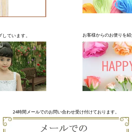
・ビーズの多少のゆ
い。
●洗濯について
・洗濯は基本的にク
します。
クリーニングが前提
プしています。
お客様からのお便りを紹
物と区別し、漂白剤
てください。
・濃色製品は、染料
付くことがあります
・つけ置きをします
・タンブラー乾燥は
・生地の性質上、縮
す。
返品について
・当社のドレスはお
に、一着一着お作り
24時間メールでのお問い合わせ受け付けております。
かねます。
・御注文はオーダー
いによる返品・キャ
・ドレスの装飾パー