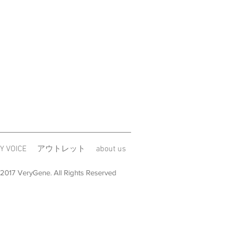
取り付けてあります。商品の性質
みはご了承下さい。
は検品と手入れをしてお出ししてお
ズやシミのご対応はさせて頂きます
ない極小のキズやシミはご容赦願い
後(リボンやコサージュなどのパーツ
のお直しは、いかなる場合も承りかね
添うようにお作りしておりますが、
チ程度はご容赦くださいますようお
社のオーダーミスによる返品は可能
・交換・修理請求期間は商品到着
Y VOICE
アウトレット
about us
せて頂きます。それ以降は、いかなる
お受けできかねます。
2017 VeryGene. All Rights Reserved
はご返送事前に電話またはメールに
すよう、お願い申し上げます。
合による返品・交換の場合に限り、
させていただきます。それ以外の送
ります。