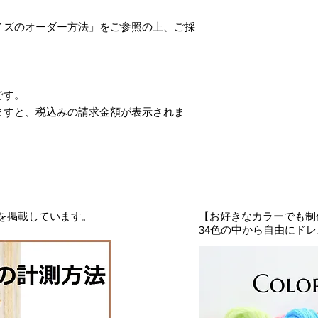
・ドレスはオーダー
かかりますので、サ
イズのオーダー方法」をご参照の上、ご採
・商品写真はできる
が、お客様のパソコ
が発生いたします。
●ドレスについて
です。
・ドレスはモデル画
ますと、税込みの請求金額が表示されま
おります。注文ドレ
物とは多少の違いが
・生地の特性上、や
います。陰干しなど
なくなります。
・ピーリング（毛玉
ります。その際は無
法を掲載しています。
【お好きなカラーでも制
てからご着用下さい
34色の中から自由にド
・素材や繊維上、引
脱の際、時計・アク
かからないようご注
・配送はボックス包
り皺はご容赦願いま
で折り皺は解消頂け