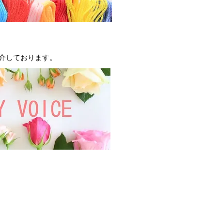
るみは装飾品の性質上ご了承下さ
リーニングに出されることをお薦め
ですが、手洗いなさる場合には他の
介しております。
及び漂白剤入りの洗剤の使用は避け
の性質上、白物と一緒に洗うと色が
。白物と分けて洗って下さい。
と色が落ちる事がございます。
避けて下さい。
み・織むらがあることもございま
客様から頂いきました注文をもと
するオーダードレスで。返品は受け
方式ですので、お客様のイメージ違
ンセルは受けかねます。
ツ、ビーズ、スパンコール、アップ