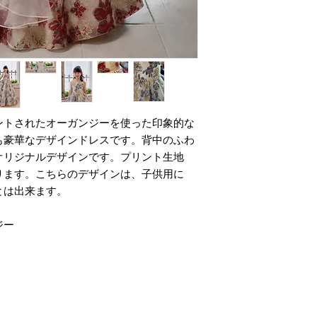
STEP2
■銀行振込
弊社からお客様へサ
ゆうちょ銀行、ジャ
STEP3
お届けについて
お客様にて必要事項
送料無料…ドレスを
です。離島のお客様
STEP4
クロネコヤマト、ま
ドレス製作開始～完
けいたします。
ントされたオーガンジーを使った印象的な
諸事情および物流状
も豪華なデザインドレスです。背中のふわ
STEP5
あります。予めご了
ドレス発送のご案内
オリジナルデザインです。プリント生地
※クレジット決済、
ります。こちらのデザインは、子供用に
用の場合（代引きの
STEP6
とは出来ます。
となります。
商品のお届け
注意事項
ジー
●配送について
・諸事情および物流
があります。予めご
●オーダーについて
・サイズは正確にお
りします。