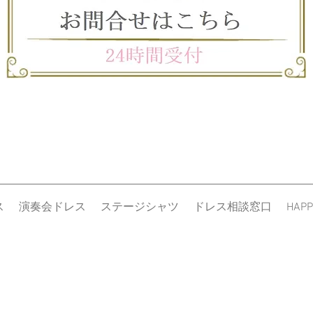
リケなどは手作業で
上、多少の欠損や緩
・出荷の際にドレス
ります。逸脱したキ
が、ご着用に支障の
ます。
・お客様による変形
を外すことも含め)
ます。
・お客様のご要望に
計測誤差１～２セン
願い申し上げます。
・不具合や欠品、弊
です。ただし、返品
ス
演奏会ドレス
ステージシャツ
ドレス相談窓口
HAPP
後、1週間以内とさ
理由がありましても
・返品をご希望の際
てご連絡を下さいま
・商品の欠陥や不具
弊社にて送料を負担
料はお客様負担とな