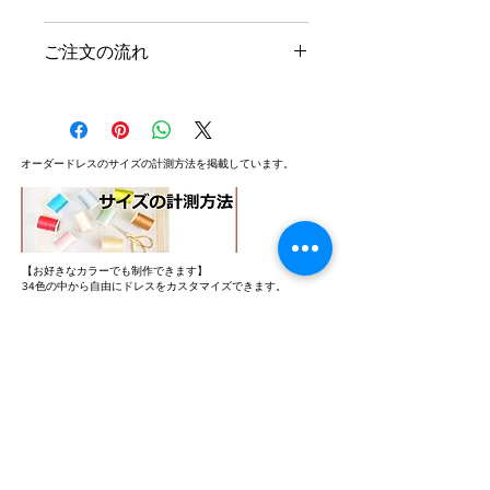
お支払方法
ご注文の流れ
お支払方法はクレジットカード、
およそ、ご注文からお届けまで4～5週
PayPal、代金引換、銀行振込の中から
間ほどかかります。
お選びいただけます。
■クレジットカード
STEP1
オーダードレスの​サイズの計測方法を掲載しています。
VISA、master、AMERICAN
ご希望の商品をお買い物かごに入れご
EXPRESS
注文する
■PayPal
■代金引換
STEP2
西濃運輸、クロネコヤマト
【お好きなカラーでも制作できます】
弊社からお客様へサイズ・カラーの確
■銀行振込
34色の中から自由にドレスをカスタマイズできます。
認メールを送信
ゆうちょ銀行、ジャパンネット銀
行、千葉銀行
STEP3
お客様にて必要事項をご記載の上返信
お届けについて
送料無料…ドレスをお買い上げのすべ
​お仕立てしたドレスの画像をアップしています。
STEP4
てのお客様が対象です。離島のお客様
ドレス製作開始～完了
も弊社が送料を負担いたします。
クロネコヤマト、または西濃運輸 カン
STEP5