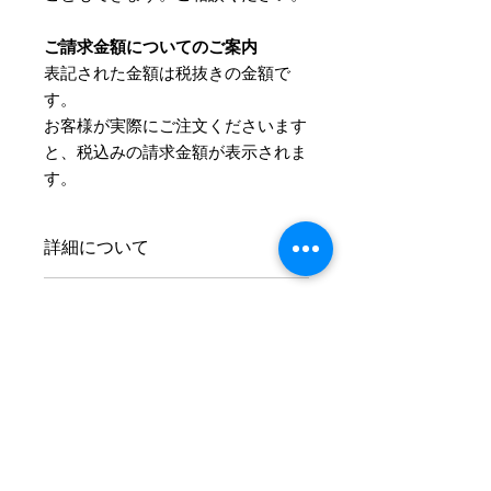
ご請求金額についてのご案内
表記された金額は税抜きの金額で
す。
​お客様が実際にご注文くださいます
と、税込みの請求金額が表示されま
す。
詳細について
サイズとカラーはご注文後にお伺いさ
Information
せていただきます。
お支払方法
ご注文の流れ
お支払方法はクレジットカード、
およそ、ご注文からお届けまで4～5週
PayPal、代金引換、銀行振込の中から
間ほどかかります。
お選びいただけます。
■クレジットカード
STEP1
オーダードレスの​サイズの計測方法を掲載しています。
VISA、master、AMERICAN