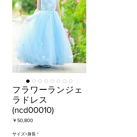
フラワーランジェ
ラドレス
(ncd00010)
価
￥50,800
格
サイズ×身長
*