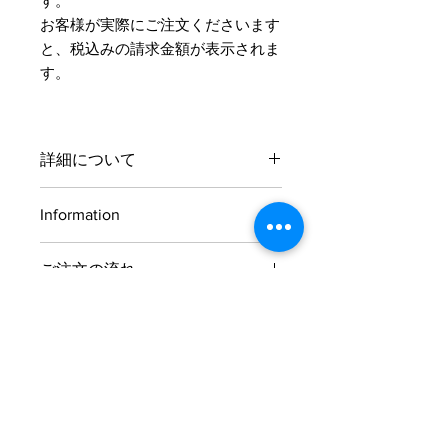
す。
​お客様が実際にご注文くださいます
と、税込みの請求金額が表示されま
す。
詳細について
サイズとカラーはご注文後にお伺いさ
Information
せていただきます。
お支払方法
ご注文の流れ
お支払方法はクレジットカード、
およそ、ご注文からお届けまで4～5週
PayPal、代金引換、銀行振込の中から
間ほどかかります。
お選びいただけます。
■クレジットカード
STEP1
オーダードレスの​サイズの計測方法を掲載しています。
VISA、master、AMERICAN
ご希望の商品をお買い物かごに入れご
EXPRESS
注文する
■PayPal
■代金引換