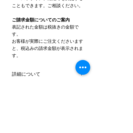
こともできます。ご相談ください。
ご請求金額についてのご案内
表記された金額は税抜きの金額で
す。
​お客様が実際にご注文くださいます
と、税込みの請求金額が表示されま
す。
詳細について
サイズとカラーはご注文後にお伺いさ
Information
せていただきます。
お支払方法
ご注文の流れ
お支払方法はクレジットカード、
およそ、ご注文からお届けまで4～5週
PayPal、代金引換、銀行振込の中から
間ほどかかります。
お選びいただけます。
■クレジットカード