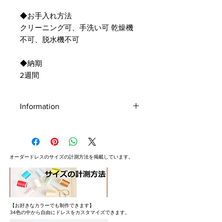
◆お手入れ方法
クリーニング可、手洗い可 乾燥機
不可、脱水機不可
◆納期
2週間
Information
お支払方法
お支払方法はクレジットカード、
PayPal、代金引換、銀行振込の中から
オーダードレスの​サイズの計測方法を掲載しています。
お選びいただけます。
■クレジットカード
VISA、master、AMERICAN
EXPRESS
【お好きなカラーでも制作できます】
■PayPal
34色の中から自由にドレスをカスタマイズできます。
■代金引換