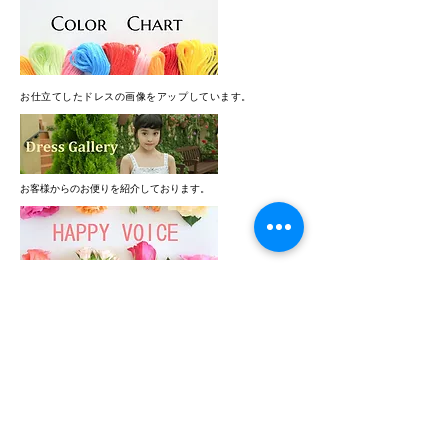
西濃運輸、クロネコヤマト
■銀行振込
ゆうちょ銀行、ジャパンネット銀
行、千葉銀行
​お仕立てしたドレスの画像をアップしています。
お届けについて
送料無料…ドレスをお買い上げのすべ
てのお客様が対象です。離島のお客様
も弊社が送料を負担いたします。
お客様からのお便りを紹介しております。
クロネコヤマト、または西濃運輸 カン
ガルー便にてお届けいたします。
諸事情および物流状況により、納期が
遅延する可能性があります。予めご了
24時間メールでのお問い合わせ受け付けております。
解ください。
※クレジット決済、銀行振込、コンビ
ニ決済などをご利用の場合（代引きの
お客様以外）、ご入金確認後の発送と
なります。
注意事項
●配送について