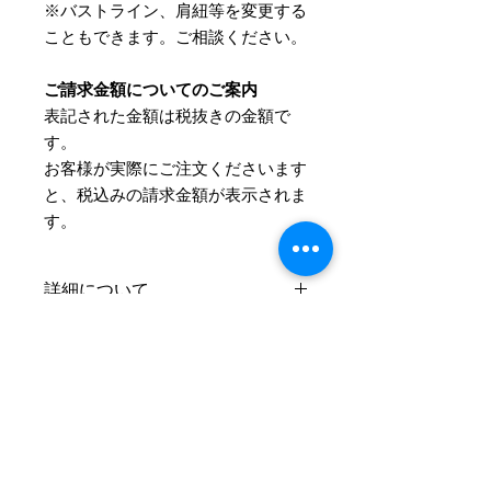
※バストライン、肩紐等を変更する
こともできます。ご相談ください。
ご請求金額についてのご案内
表記された金額は税抜きの金額で
す。
​お客様が実際にご注文くださいます
と、税込みの請求金額が表示されま
す。
詳細について
サイズとカラーはご注文後にお伺いさ
Information
せていただきます。
お支払方法
ご注文の流れ
お支払方法はクレジットカード、
およそ、ご注文からお届けまで4～5週
PayPal、代金引換、銀行振込の中から
間ほどかかります。
お選びいただけます。