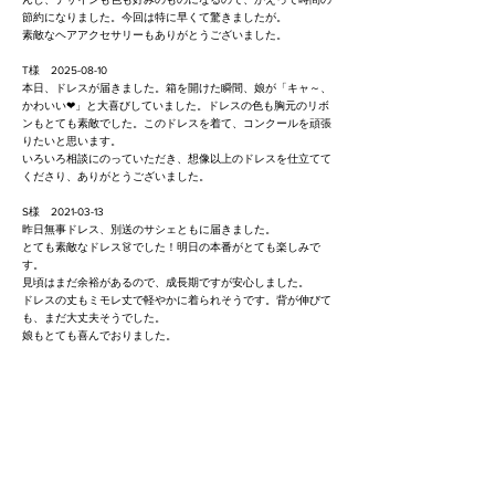
節約になりました。今回は特に早くて驚きましたが。
素敵なヘアアクセサリーもありがとうございました。
T様
2025-08-10
本日、ドレスが届きました。箱を開けた瞬間、娘が「キャ～、
かわいい❤」と大喜びしていました。ドレスの色も胸元のリボ
ンもとても素敵でした。このドレスを着て、コンクールを頑張
りたいと思います。
いろいろ相談にのっていただき、想像以上のドレスを仕立てて
くださり、ありがとうございました。
S様
2021-03-13
昨日無事ドレス、別送のサシェともに届きました。
とても素敵なドレス👗でした！明日の本番がとても楽しみで
す。
見頃はまだ余裕があるので、成長期ですが安心しました。
ドレスの丈もミモレ丈で軽やかに着られそうです。背が伸びて
も、まだ大丈夫そうでした。
娘もとても喜んでおりました。