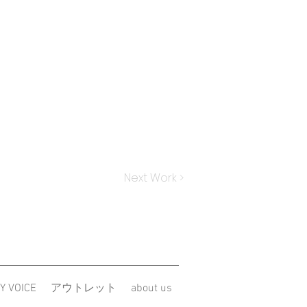
Next Work >
Y VOICE
アウトレット
about us