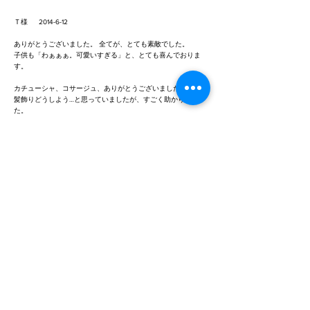
Ｔ様
2014-6-12
ありがとうございました。 全てが、とても素敵でした。
子供も「わぁぁぁ。可愛いすぎる」と、とても喜んでおりま
す。
カチューシャ、コサージュ、ありがとうございました。
髪飾りどうしよう…と思っていましたが、すごく助かりまし
た。
今回、夢見ていた舞台に立てることになり、不安でしかなかっ
たのですが、
素敵な衣装でモチベーションアップしておりますので、 乗り
越えてくれると思います。
お力を頂きました。スカート部分も、お陰様で足さばき等問題
なく出来そうです。
本当にお心使いありがとうございました。