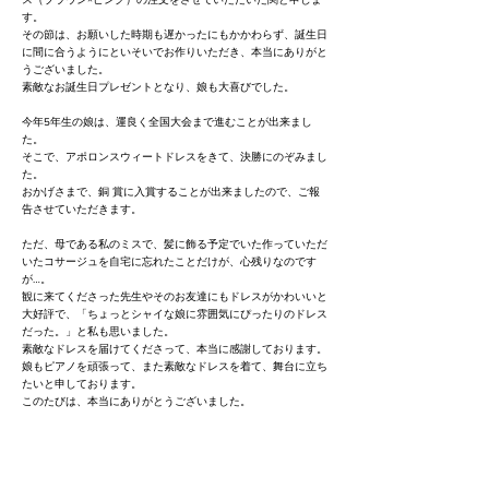
す。
その節は、お願いした時期も遅かったにもかかわらず、誕生日
に間に合うようにといそいでお作りいただき、本当にありがと
うございました。
素敵なお誕生日プレゼントとなり、娘も大喜びでした。
今年5年生の娘は、運良く全国大会まで進むことが出来まし
た。
そこで、アポロンスウィートドレスをきて、決勝にのぞみまし
た。
おかげさまで、銅 賞に入賞することが出来ましたので、ご報
告させていただきます。
ただ、母である私のミスで、髪に飾る予定でいた作っていただ
いたコサージュを自宅に忘れたことだけが、心残りなのです
が…。
観に来てくださった先生やそのお友達にもドレスがかわいいと
大好評で、「ちょっとシャイな娘に雰囲気にぴったりのドレス
だった。」と私も思いました。
素敵なドレスを届けてくださって、本当に感謝しております。
娘もピアノを頑張って、また素敵なドレスを着て、舞台に立ち
たいと申しております。
このたびは、本当にありがとうございました。