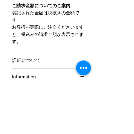
ご請求金額についてのご案内
表記された金額は税抜きの金額で
す。
​お客様が実際にご注文くださいます
と、税込みの請求金額が表示されま
す。
詳細について
サイズとカラーはご注文後にお伺いさ
Information
せていただきます。
お支払方法
ご注文の流れ
お支払方法はクレジットカード、
およそ、ご注文からお届けまで4～5週
PayPal、代金引換、銀行振込の中から
間ほどかかります。
お選びいただけます。
■クレジットカード
STEP1
オーダードレスの​サイズの計測方法を掲載しています。
VISA、master、AMERICAN
ご希望の商品をお買い物かごに入れご
EXPRESS