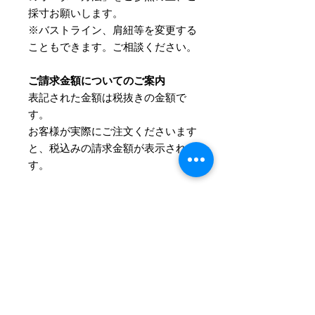
採寸お願いします。
※バストライン、肩紐等を変更する
こともできます。ご相談ください。
ご請求金額についてのご案内
表記された金額は税抜きの金額で
す。
​お客様が実際にご注文くださいます
と、税込みの請求金額が表示されま
す。
詳細について
サイズとカラーはご注文後にお伺いさ
Information
せていただきます。
お支払方法
ご注文の流れ
お支払方法はクレジットカード、
およそ、ご注文からお届けまで4～5週