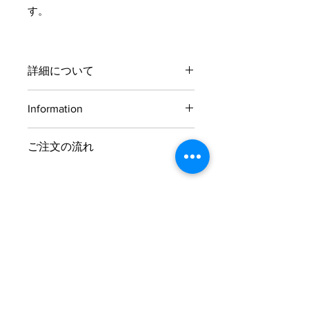
す。
詳細について
サイズとカラーはご注文後にお伺いさ
Information
せていただきます。
お支払方法
ご注文の流れ
お支払方法はクレジットカード、
およそ、ご注文からお届けまで4～5週
PayPal、代金引換、銀行振込の中から
間ほどかかります。
お選びいただけます。
■クレジットカード
STEP1
オーダードレスの​サイズの計測方法を掲載しています。
VISA、master、AMERICAN
ご希望の商品をお買い物かごに入れご
EXPRESS
注文する
■PayPal
■代金引換
STEP2
西濃運輸、クロネコヤマト
【お好きなカラーでも制作できます】
弊社からお客様へサイズ・カラーの確
■銀行振込
34色の中から自由にドレスをカスタマイズできます。
認メールを送信
ゆうちょ銀行、ジャパンネット銀