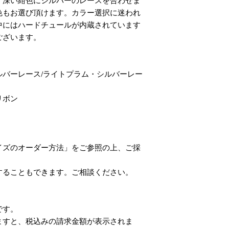
、深い紺色にシルバーのレースを合わせま
・ドレスはオーダー
色もお選び頂けます。カラー選択に迷われ
かかりますので、サ
中にはハードチュールが内蔵されています
・商品写真はできる
ございます。
が、お客様のパソコ
が発生いたします。
●ドレスについて
・ドレスはモデル画
バーレース/ライトプラム・シルバーレー
おります。注文ドレ
物とは多少の違いが
リボン
・生地の特性上、や
います。陰干しなど
なくなります。
・ピーリング（毛玉
ります。その際は無
イズのオーダー方法」をご参照の上、ご採
てからご着用下さい
・素材や繊維上、引
することもできます。ご相談ください。
脱の際、時計・アク
かからないようご注
・配送はボックス包
です。
り皺はご容赦願いま
で折り皺は解消頂け
ますと、税込みの請求金額が表示されま