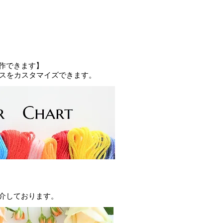
るみは装飾品の性質上ご了承下さ
リーニングに出されることをお薦め
ですが、手洗いなさる場合には他の
及び漂白剤入りの洗剤の使用は避け
作できます】
レスをカスタマイズできます。
の性質上、白物と一緒に洗うと色が
。白物と分けて洗って下さい。
と色が落ちる事がございます。
避けて下さい。
み・織むらがあることもございま
客様から頂いきました注文をもと
するオーダードレスで。返品は受け
介しております。
方式ですので、お客様のイメージ違
ンセルは受けかねます。
ツ、ビーズ、スパンコール、アップ