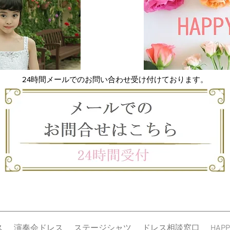
リケなどは手作業で
上、多少の欠損や緩
・出荷の際にドレス
ります。逸脱したキ
が、ご着用に支障の
ます。
・お客様による変形
24時間メールでのお問い合わせ受け付けております。
を外すことも含め)
ます。
・お客様のご要望に
計測誤差１～２セン
願い申し上げます。
・不具合や欠品、弊
です。ただし、返品
後、1週間以内とさ
理由がありましても
・返品をご希望の際
てご連絡を下さいま
・商品の欠陥や不具
弊社にて送料を負担
料はお客様負担とな
ス
演奏会ドレス
ステージシャツ
ドレス相談窓口
HAPP