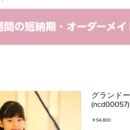
４週間の短納期・オーダーメイ
グランド
(ncd00057)
価
￥54,800
格