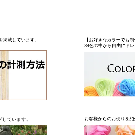
・ビーズの多少のゆ
い。
●洗濯について
・洗濯は基本的にク
します。
クリーニングが前提
物と区別し、漂白剤
法を掲載しています。
【お好きなカラーでも制
34色の中から自由にド
てください。
・濃色製品は、染料
付くことがあります
・つけ置きをします
・タンブラー乾燥は
・生地の性質上、縮
す。
返品について
・当社のドレスはお
に、一着一着お作り
かねます。
プしています。
お客様からのお便りを紹
・御注文はオーダー
いによる返品・キャ
・ドレスの装飾パー