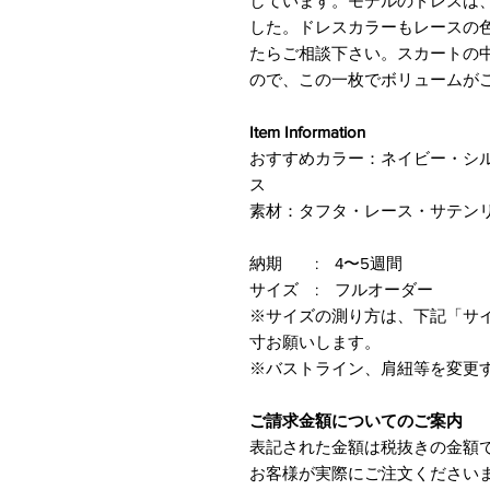
しています。モデルのドレスは
した。ドレスカラーもレースの
たらご相談下さい。スカートの
ので、この一枚でボリュームが
Item Information
おすすめカラー：ネイビー・シル
ス
素材：タフタ・レース・サテン
納期 : 4〜5週間
サイズ : フルオーダー
※サイズの測り方は、下記「サ
寸お願いします。
※バストライン、肩紐等を変更
ご請求金額についてのご案内
表記された金額は税抜きの金額
​お客様が実際にご注文ください