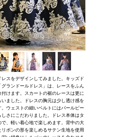
STEP2
■銀行振込
弊社からお客様へサ
ゆうちょ銀行、ジャ
STEP3
お届けについて
お客様にて必要事項
送料無料…ドレスを
です。離島のお客様
STEP4
クロネコヤマト、ま
ドレス製作開始～完
けいたします。
諸事情および物流状
STEP5
あります。予めご了
ドレス発送のご案内
※クレジット決済、
用の場合（代引きの
ドレスをデザインしてみました。キッズド
STEP6
となります。
「グランドールドレス」は、レースをふん
商品のお届け
象付けます。スカートの裾のレースは更に
注意事項
らいました。ドレスの胸元は少し透け感を
●配送について
す。ウェストの細いベルトにはパールビー
・諸事情および物流
があります。予めご
らしさにこだわりました。ドレス本体はタ
●オーダーについて
ので、軽い着心地で楽しめます。背中の大
・サイズは正確にお
たリボンの形を楽しめるサテン生地を使用
りします。