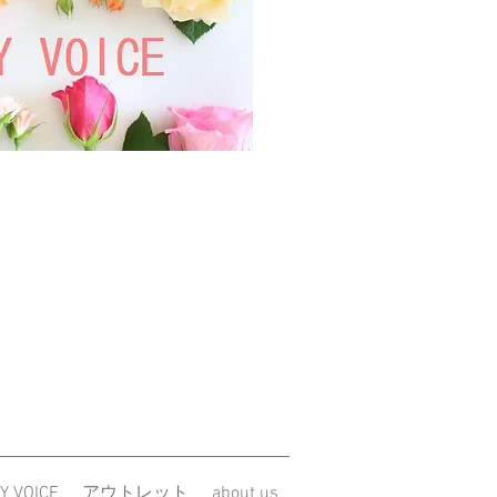
取り付けてあります。商品の性質
みはご了承下さい。
は検品と手入れをしてお出ししてお
ズやシミのご対応はさせて頂きます
ない極小のキズやシミはご容赦願い
後(リボンやコサージュなどのパーツ
のお直しは、いかなる場合も承りかね
添うようにお作りしておりますが、
チ程度はご容赦くださいますようお
社のオーダーミスによる返品は可能
・交換・修理請求期間は商品到着
せて頂きます。それ以降は、いかなる
お受けできかねます。
はご返送事前に電話またはメールに
すよう、お願い申し上げます。
合による返品・交換の場合に限り、
させていただきます。それ以外の送
ります。
Y VOICE
アウトレット
about us