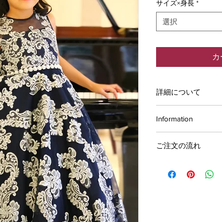
サイズ×身長
*
選択
カ
詳細について
サイズとカラーはご
Information
す。
お支払方法
ご注文の流れ
お支払方法はクレジッ
およそ、ご注文から
行振込の中からお選
す。
■クレジットカード
VISA、master、AME
STEP1
■PayPal
ご希望の商品をお買
■代金引換
西濃運輸、クロネ