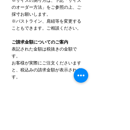
※サイズの測り方は、下記「サイズ
のオーダー方法」をご参照の上、ご
採寸お願いします。
※バストライン、肩紐等を変更する
こともできます。ご相談ください。
ご請求金額についてのご案内
表記された金額は税抜きの金額で
す。
​お客様が実際にご注文くださいます
と、税込みの請求金額が表示されま
す。
詳細について
サイズとカラーはご注文後にお伺いさ
Information
せていただきます。
お支払方法