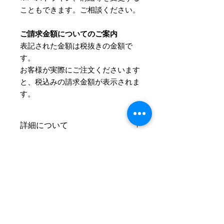
こともできます。ご相談ください。
ご請求金額についてのご案内
表記された金額は税抜きの金額で
す。
​お客様が実際にご注文くださいます
と、税込みの請求金額が表示されま
す。
詳細について
サイズとカラーはご注文後にお伺いさ
Information
せていただきます。
お支払方法
ご注文の流れ
お支払方法はクレジットカード、
およそ、ご注文からお届けまで4～5週
PayPal、代金引換、銀行振込の中から
間ほどかかります。
お選びいただけます。