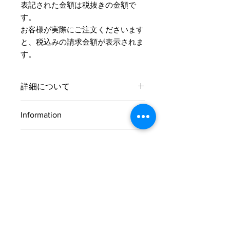
表記された金額は税抜きの金額で
す。
​お客様が実際にご注文くださいます
と、税込みの請求金額が表示されま
す。
詳細について
サイズとカラーはご注文後にお伺いさ
Information
せていただきます。
お支払方法
ご注文の流れ
お支払方法はクレジットカード、
およそ、ご注文からお届けまで4～5週
PayPal、代金引換、銀行振込の中から
間ほどかかります。
お選びいただけます。
■クレジットカード
STEP1
オーダードレスの​サイズの計測方法を掲載しています。
VISA、master、AMERICAN
ご希望の商品をお買い物かごに入れご
EXPRESS
注文する
■PayPal